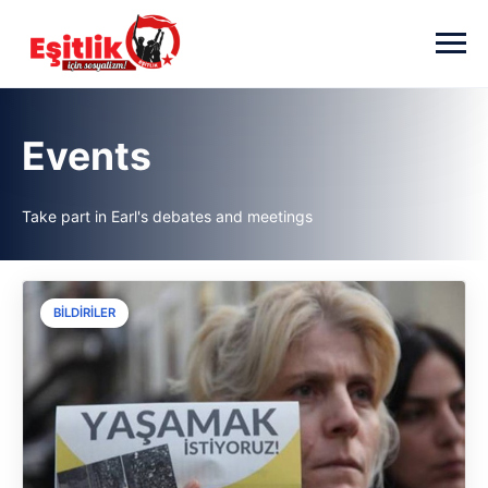
Skip to main content
Events
Take part in Earl's debates and meetings
BILDIRILER