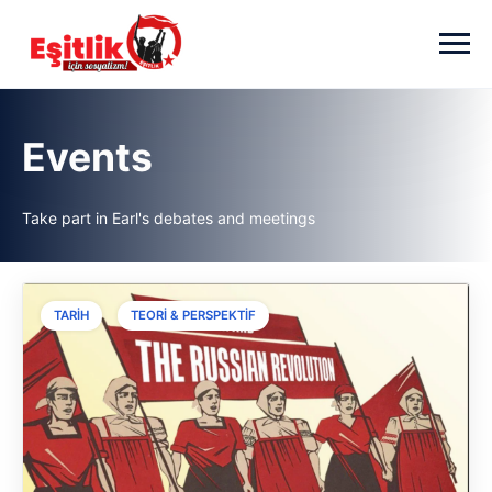
Skip to main content
Events
Take part in Earl's debates and meetings
,
TARIH
TEORI & PERSPEKTIF