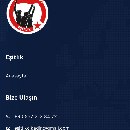
Eşitlik
Anasayfa
Bize Ulaşın
+90 552 313 84 72
esitlikcikadin@gmail.com