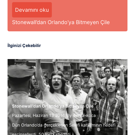
Devamını oku
Stonewall’dan Orlando’ya Bitmeyen Çile
İlginizi Çekebilir
Stonewall’dan Orlando’ya Bitmeyen Çile
Pazartesi, Haziran 13 2016
By
derya-koca
Dün Orlando’da gerçekleşen Selefi katliamının hedefi
eşcinsellerdi. 50 kişi katledildi....