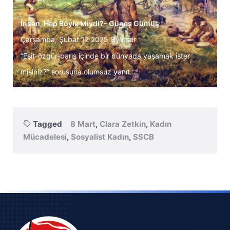
İnsan, Hep Böyle Miydi?- Güneş Gümüş
Çarşamba, Şubat 12 2025
By
user
“Eşit-özgür-barış içinde bir dünyada yaşamak ister
misiniz?” sorusuna olumsuz yanıt...
Tagged
8 Mart
,
Clara Zetkin
,
Kadın
Mücadelesi
,
Sosyalist Kadın
,
SSCB