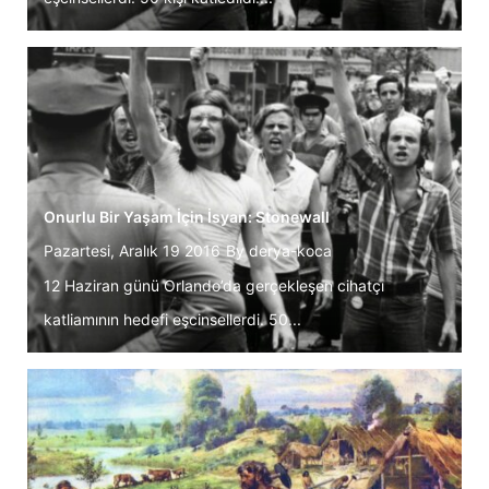
Onurlu Bir Yaşam İçin İsyan: Stonewall
Pazartesi, Aralık 19 2016
By
derya-koca
12 Haziran günü Orlando’da gerçekleşen cihatçı
katliamının hedefi eşcinsellerdi. 50...