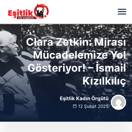
Skip to main content
Clara Zetkin: Mirası
Mücadelemize Yol
Gösteriyor! – İsmail
Kızılkılıç
Eşitlik Kadın Örgütü
12 Şubat 2025