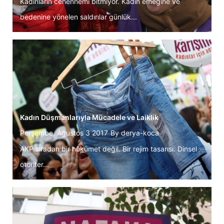
Kadınların cehennemi bitmiyor. Kadın emeğine ve
bedenine yönelen saldırılar günlük...
Kadın Düşmanlarıyla Mücadele ve Laiklik
Perşembe, Ağustos 3 2017
By
derya-koca
AKP sıradan bir hükümet değil. Bir rejim tasarısı. Dinsel
otoriter...