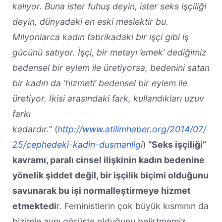
kalıyor. Buna ister fuhuş deyin, ister seks işçiliği
deyin, dünyadaki en eski meslektir bu.
Milyonlarca kadın fabrikadaki bir işçi gibi iş
gücünü satıyor. İşçi, bir metayı ’emek’ dediğimiz
bedensel bir eylem ile üretiyorsa, bedenini satan
bir kadın da ‘hizmeti’ bedensel bir eylem ile
üretiyor. İkisi arasındaki fark, kullandıkları uzuv
farkı
kadardır.”
(
http://www.atilimhaber.org/2014/07/
25/cephedeki-kadin-dusmanligi
)
“Seks işçiliği”
kavramı, paralı cinsel ilişkinin kadın bedenine
yönelik şiddet değil, bir işçilik biçimi olduğunu
savunarak bu işi normalleştirmeye hizmet
etmektedi
r. Feministlerin çok büyük kısmının da
bizimle aynı görüşte olduğunu belirtmemiz