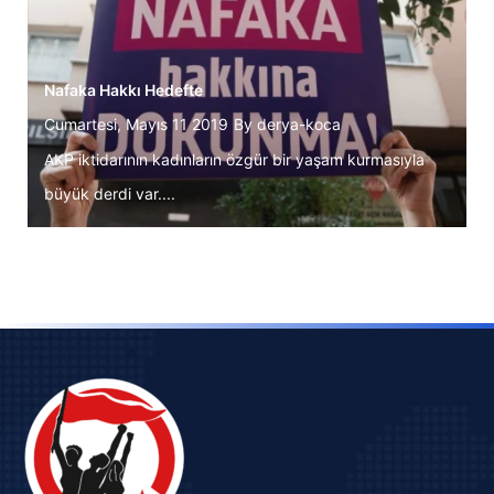
Nafaka Hakkı Hedefte
Cumartesi, Mayıs 11 2019
By
derya-koca
AKP iktidarının kadınların özgür bir yaşam kurmasıyla
büyük derdi var....