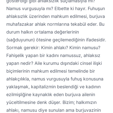
gösterdiği gibi ahlaksızlık suçlamasıyla mı?
Namus vurgusuyla mı? Elbette ki hayır. Fuhuşun
ahlaksızlık üzerinden mahkum edilmesi, burjuva
muhafazakar ahlak normlarına tekabül eder. Bu
durum halkın ortalama değerlerinin
(sağduyunun) ötesine geçilemediğinin ifadesidir.
Sormak gerekir: Kimin ahlakı? Kimin namusu?
Fahişelik yapan bir kadını namussuz, ahlaksız
yapan nedir? Aile kurumu dışındaki cinsel ilişki
biçimlerinin mahkum edilmesi temelinde bir
ahlakçılıkla, namus vurgusuyla fuhuş konusuna
yaklaşmak, kapitalizmin beslendiği ve kadının
ezilmişliğine kaynaklık eden burjuva ailenin
yüceltilmesine denk düşer. Bizim; halkımızın
ahlakı, namusu diye sunulan ama burjuvazinin