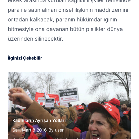
erkek arasında kurulan sağlıklı ilişkiler temelinde
para ile satın alınan cinsel ilişkinin maddi zemini
ortadan kalkacak, paranın hükümdarlığının
bitmesiyle ona dayanan bütün pislikler dünya
üzerinden silinecektir.
İlginizi Çekebilir
Kadınların Ayrışan Yolları
Salı, Mart 8 2016
By
user