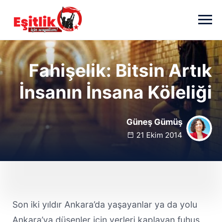
Skip to main content
Fahişelik: Bitsin Artık
İnsanın İnsana Köleliği
Güneş Gümüş
21 Ekim 2014
Son iki yıldır Ankara’da yaşayanlar ya da yolu
Ankara’ya düşenler için yerleri kaplayan fuhuş