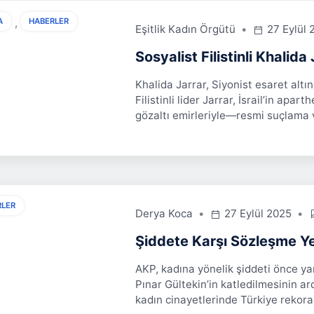
,
A
HABERLER
Eşitlik Kadın Örgütü
27 Eylül 
Sosyalist Filistinli Khalida
Khalida Jarrar, Siyonist esaret altın
Filistinli lider Jarrar, İsrail’in apar
gözaltı emirleriyle—resmi suçlama 
RLER
Derya Koca
27 Eylül 2025
Şiddete Karşı Sözleşme Ye
AKP, kadına yönelik şiddeti önce yan
Pınar Gültekin’in katledilmesinin a
kadın cinayetlerinde Türkiye rekora