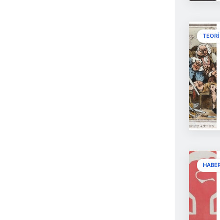
TEORI
HABE