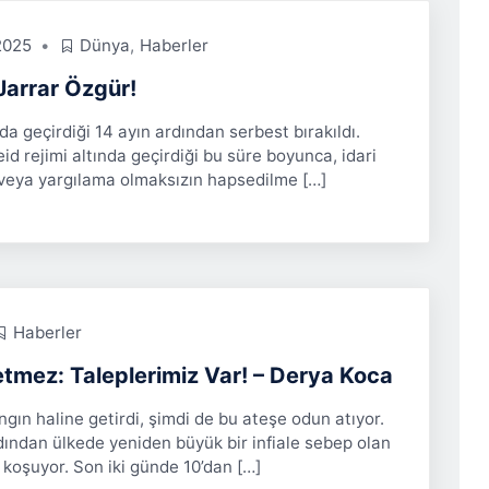
2025
Dünya
,
Haberler
 Jarrar Özgür!
da geçirdiği 14 ayın ardından serbest bırakıldı.
theid rejimi altında geçirdiği bu süre boyunca, idari
veya yargılama olmaksızın hapsedilme […]
Haberler
tmez: Taleplerimiz Var! – Derya Koca
gın haline getirdi, şimdi de bu ateşe odun atıyor.
rdından ülkede yeniden büyük bir infiale sebep olan
 koşuyor. Son iki günde 10’dan […]