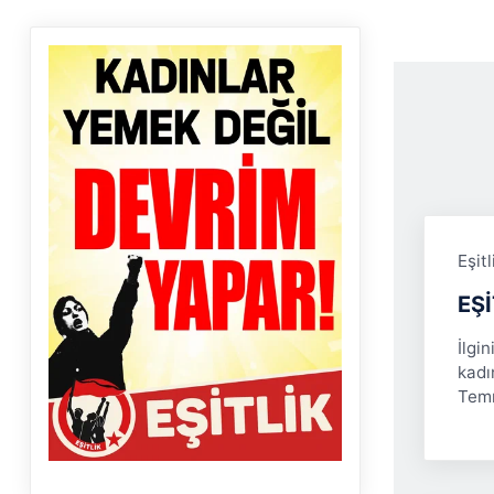
Eşit
EŞİ
İlgi
kadı
Temm