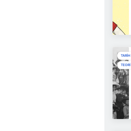
TARIH
TEORI