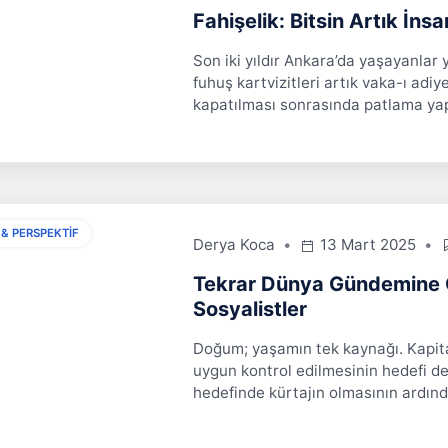
Fahişelik: Bitsin Artık İns
Son iki yıldır Ankara’da yaşayanlar 
fuhuş kartvizitleri artık vaka-ı ad
kapatılması sonrasında patlama yapt
 & PERSPEKTIF
Derya Koca
13 Mart 2025
Tekrar Dünya Gündemine G
Sosyalistler
Doğum; yaşamın tek kaynağı. Kapital
uygun kontrol edilmesinin hedefi de
hedefinde kürtajın olmasının ardın