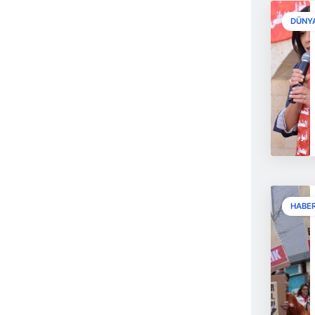
DÜNY
HABE