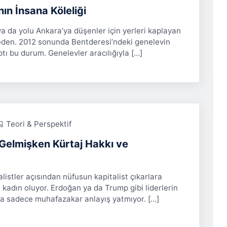
anın İnsana Köleliği
ya da yolu Ankara’ya düşenler için yerleri kaplayan
iyeden. 2012 sonunda Bentderesi’ndeki genelevin
ı bu durum. Genelevler aracılığıyla […]
Teori & Perspektif
elmişken Kürtaj Hakkı ve
istler açısından nüfusun kapitalist çıkarlara
 kadın oluyor. Erdoğan ya da Trump gibi liderlerin
da sadece muhafazakar anlayış yatmıyor. […]